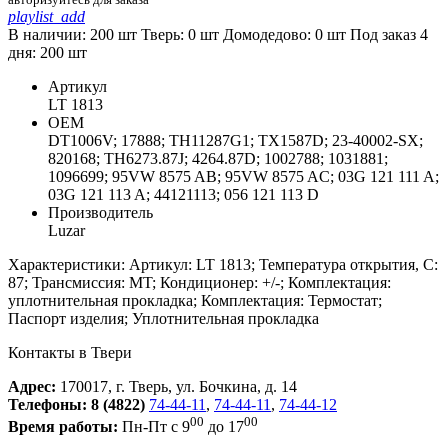
playlist_add
В наличии: 200 шт
Тверь:
0
шт
Домодедово:
0
шт
Под заказ 4
дня:
200
шт
Артикул
LT 1813
ОЕМ
DT1006V; 17888; TH11287G1; TX1587D; 23-40002-SX;
820168; TH6273.87J; 4264.87D; 1002788; 1031881;
1096699; 95VW 8575 AB; 95VW 8575 AC; 03G 121 111 A;
03G 121 113 A; 44121113; 056 121 113 D
Производитель
Luzar
Характеристики: Артикул: LT 1813; Температура открытия, С:
87; Трансмиссия: MT; Кондиционер: +/-; Комплектация:
уплотнительная прокладка; Комплектация: Термостат;
Паспорт изделия; Уплотнительная прокладка
Контакты в Твери
Адрес:
170017, г. Тверь, ул. Бочкина, д. 14
Телефоны:
8 (4822)
74-44-11
,
74-44-11
,
74-44-12
00
00
Время работы:
Пн-Пт с 9
до 17