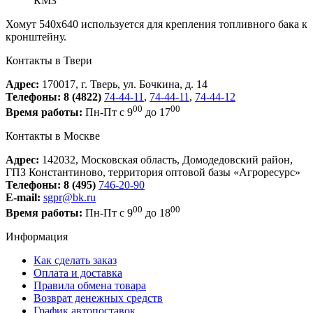
КМЗ
Хомут 540х640 используется для крепления топливного бака к
кронштейну.
Контакты в Твери
Адрес:
170017, г. Тверь, ул. Бочкина, д. 14
Телефоны:
8 (4822)
74-44-11
,
74-44-11
,
74-44-12
00
00
Время работы:
Пн-Пт с 9
до 17
Контакты в Москве
Адрес:
142032, Московская область, Домодедовский район,
ГПЗ Константиново, территория оптовой базы «Агроресурс»
Телефоны:
8 (495)
746-20-90
E-mail:
sgpr@bk.ru
00
00
Время работы:
Пн-Пт с 9
до 18
Информация
Как сделать заказ
Оплата и доставка
Правила обмена товара
Возврат денежных средств
График автопоставок