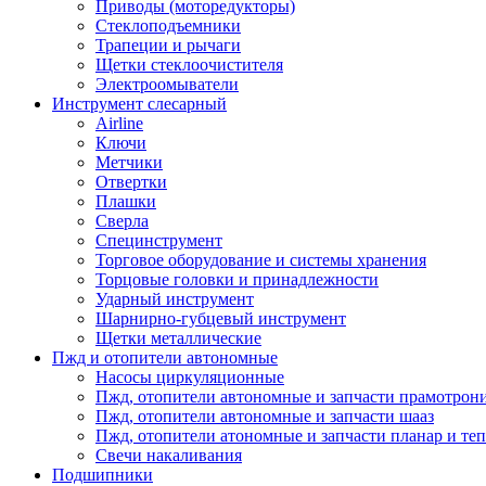
Приводы (моторедукторы)
Стеклоподъемники
Трапеции и рычаги
Щетки стеклоочистителя
Электроомыватели
Инструмент слесарный
Airline
Ключи
Метчики
Отвертки
Плашки
Сверла
Специнструмент
Торговое оборудование и системы хранения
Торцовые головки и принадлежности
Ударный инструмент
Шарнирно-губцевый инструмент
Щетки металлические
Пжд и отопители автономные
Насосы циркуляционные
Пжд, отопители автономные и запчасти прамотрон
Пжд, отопители автономные и запчасти шааз
Пжд, отопители атономные и запчасти планар и теп
Свечи накаливания
Подшипники