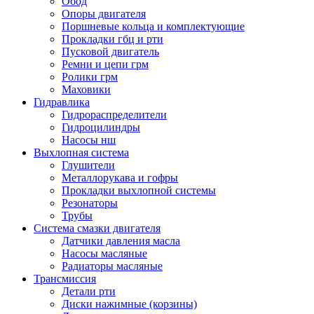
Обод
Опоры двигателя
Поршневые кольца и комплектующие
Прокладки гбц и рти
Пусковой двигатель
Ремни и цепи грм
Ролики грм
Маховики
Гидравлика
Гидрораспределители
Гидроцилиндры
Насосы нш
Выхлопная система
Глушители
Металлорукава и гофры
Прокладки выхлопной системы
Резонаторы
Трубы
Система смазки двигателя
Датчики давления масла
Насосы масляные
Радиаторы масляные
Трансмиссия
Детали рти
Диски нажимные (корзины)