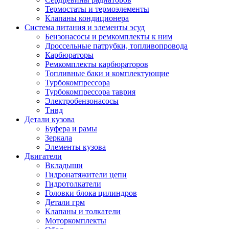
Термостаты и термоэлементы
Клапаны кондиционера
Система питания и элементы эсуд
Бензонасосы и ремкомплекты к ним
Дроссельные патрубки, топливопровода
Карбюраторы
Ремкомплекты карбюраторов
Топливные баки и комплектующие
Турбокомпрессора
Турбокомпрессора таврия
Электробензонасосы
Тнвд
Детали кузова
Буфера и рамы
Зеркала
Элементы кузова
Двигатели
Вкладыши
Гидронатяжители цепи
Гидротолкатели
Головки блока цилиндров
Детали грм
Клапаны и толкатели
Моторкомплекты