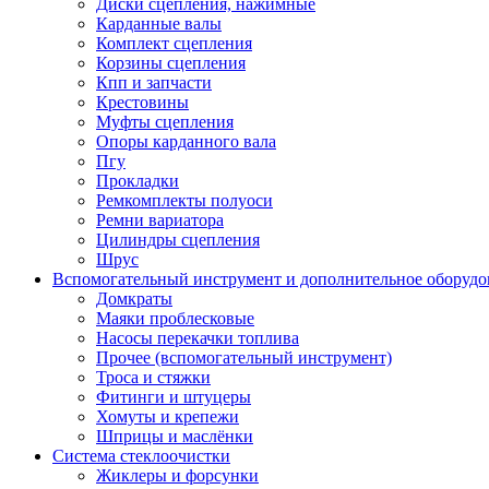
Диски сцепления, нажимные
Карданные валы
Комплект сцепления
Корзины сцепления
Кпп и запчасти
Крестовины
Муфты сцепления
Опоры карданного вала
Пгу
Прокладки
Ремкомплекты полуоси
Ремни вариатора
Цилиндры сцепления
Шрус
Вспомогательный инструмент и дополнительное оборудо
Домкраты
Маяки проблесковые
Насосы перекачки топлива
Прочее (вспомогательный инструмент)
Троса и стяжки
Фитинги и штуцеры
Хомуты и крепежи
Шприцы и маслёнки
Система стеклоочистки
Жиклеры и форсунки