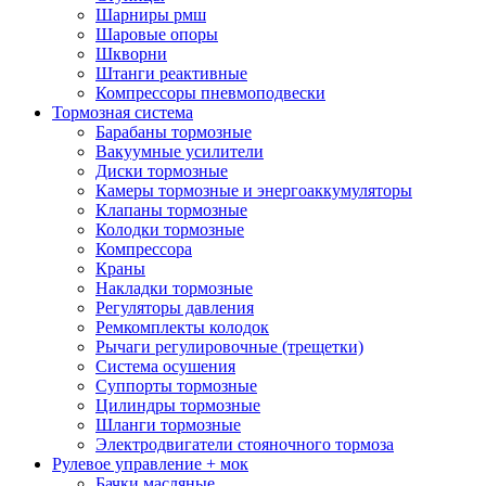
Шарниры рмш
Шаровые опоры
Шкворни
Штанги реактивные
Компрессоры пневмоподвески
Тормозная система
Барабаны тормозные
Вакуумные усилители
Диски тормозные
Камеры тормозные и энергоаккумуляторы
Клапаны тормозные
Колодки тормозные
Компрессора
Краны
Накладки тормозные
Регуляторы давления
Ремкомплекты колодок
Рычаги регулировочные (трещетки)
Система осушения
Суппорты тормозные
Цилиндры тормозные
Шланги тормозные
Электродвигатели стояночного тормоза
Рулевое управление + мок
Бачки масляные