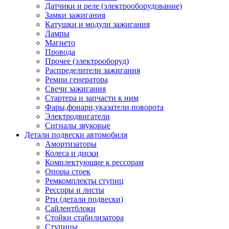
Датчики и реле (электрооборудование)
Замки зажигания
Катушки и модули зажигания
Лампы
Магнето
Провода
Прочее (электрооборуд)
Распределители зажигания
Ремни генератора
Свечи зажигания
Стартера и запчасти к ним
Фары,фонари,указатели поворота
Электродвигатели
Сигналы звуковые
Детали подвески автомобиля
Амортизаторы
Колеса и диски
Комплектующие к рессорам
Опоры стоек
Ремкомплекты ступиц
Рессоры и листы
Рти (детали подвески)
Сайлентблоки
Стойки стабилизатора
Ступицы