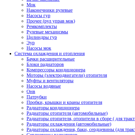
Мок
Наконечники рулевые
Насосы гур
Прочее (рул управ мок)
Ремкомплекты
Рулевые механизмы
Цилиндры гур
Эур
Насосы мок
Система охлаждения и отопления
Бачки расширительные
Блоки радиаторов
Компрессоры кондиционера
Моторы (электродвигатели) отопителя
Муфты и вентиляторы
Насосы водяные
Онв
Патрубки
Пробки, крышки и краны отопителя
Радиаторы кондиционера
Радиаторы отопителя (автомобильные)
Радиаторы отопителя, отопители в сборе ( для тракт
Радиаторы охлаждения (автомобильные)
Радиаторы охлаждения, баки, сердцевины (для тракт
Сердцевины радиаторов