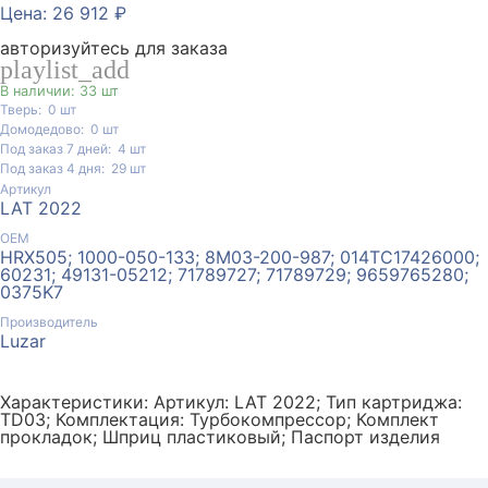
Цена: 26 912 ₽
авторизуйтесь для заказа
playlist_add
В наличии: 33 шт
Тверь:
0
шт
Домодедово:
0
шт
Под заказ 7 дней:
4
шт
Под заказ 4 дня:
29
шт
Артикул
LAT 2022
ОЕМ
HRX505; 1000-050-133; 8M03-200-987; 014TC17426000;
60231; 49131-05212; 71789727; 71789729; 9659765280;
0375K7
Производитель
Luzar
Характеристики: Артикул: LAT 2022; Тип картриджа:
TD03; Комплектация: Турбокомпрессор; Комплект
прокладок; Шприц пластиковый; Паспорт изделия