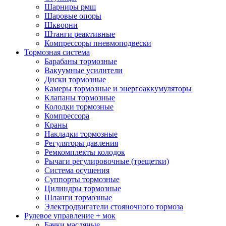
Шарниры рмш
Шаровые опоры
Шкворни
Штанги реактивные
Компрессоры пневмоподвески
Тормозная система
Барабаны тормозные
Вакуумные усилители
Диски тормозные
Камеры тормозные и энергоаккумуляторы
Клапаны тормозные
Колодки тормозные
Компрессора
Краны
Накладки тормозные
Регуляторы давления
Ремкомплекты колодок
Рычаги регулировочные (трещетки)
Система осушения
Суппорты тормозные
Цилиндры тормозные
Шланги тормозные
Электродвигатели стояночного тормоза
Рулевое управление + мок
Бачки масляные