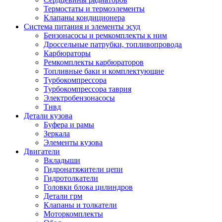
Термостаты и термоэлементы
Клапаны кондиционера
Система питания и элементы эсуд
Бензонасосы и ремкомплекты к ним
Дроссельные патрубки, топливопровода
Карбюраторы
Ремкомплекты карбюраторов
Топливные баки и комплектующие
Турбокомпрессора
Турбокомпрессора таврия
Электробензонасосы
Тнвд
Детали кузова
Буфера и рамы
Зеркала
Элементы кузова
Двигатели
Вкладыши
Гидронатяжители цепи
Гидротолкатели
Головки блока цилиндров
Детали грм
Клапаны и толкатели
Моторкомплекты