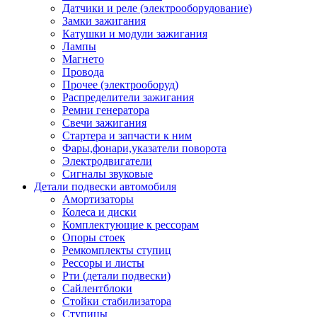
Датчики и реле (электрооборудование)
Замки зажигания
Катушки и модули зажигания
Лампы
Магнето
Провода
Прочее (электрооборуд)
Распределители зажигания
Ремни генератора
Свечи зажигания
Стартера и запчасти к ним
Фары,фонари,указатели поворота
Электродвигатели
Сигналы звуковые
Детали подвески автомобиля
Амортизаторы
Колеса и диски
Комплектующие к рессорам
Опоры стоек
Ремкомплекты ступиц
Рессоры и листы
Рти (детали подвески)
Сайлентблоки
Стойки стабилизатора
Ступицы