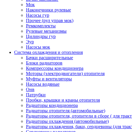
Мок
Наконечники рулевые
Насосы гур
Прочее (рул управ мок)
Ремкомплекты
Рулевые механизмы
Цилиндры гур
Эур
Насосы мок
Система охлаждения и отопления
Бачки расширительные
Блоки радиаторов
Компрессоры кондиционера
Моторы (электродвигатели) отопителя
Муфты и вентиляторы
Насосы водяные
Онв
Патрубки
Пробки, крышки и краны отопителя
Радиаторы кондиционера
Радиаторы отопителя (автомобильные)
Радиаторы отопителя, отопители в сборе ( для тракт
Радиаторы охлаждения (автомобильные)
Радиаторы охлаждения, баки, сердцевины (для тракт
Сердцевины радиаторов