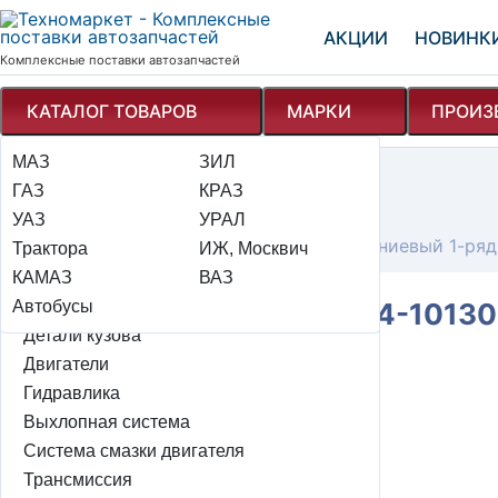
АКЦИИ
НОВИНК
Комплексные поставки автозапчастей
КАТАЛОГ ТОВАРОВ
МАРКИ
ПРОИЗ
МАЗ
Электрооборудование
ЗИЛ
Техномаркет
Каталог
ГАЗ
Детали подвески автомобиля
КРАЗ
Система смазки двигателя
УАЗ
Тормозная система
УРАЛ
Радиаторы масляные
Масляный радиатор 33104-1013010 алюминиевый 1-ря
Трактора
Рулевое управление + мок
ИЖ, Москвич
КАМАЗ
Система охлаждения и отопления
ВАЗ
Масляный радиатор 33104-10130
Автобусы
Система питания и элементы эсуд
Детали кузова
Двигатели
Цена: 4 923 ₽
Гидравлика
Выхлопная система
авторизуйтесь для заказа
playlist_add
Система смазки двигателя
В наличии: 1 шт
Трансмиссия
Тверь:
0
шт