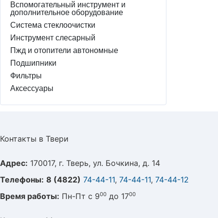
Домодедово:
Вспомогательный инструмент и
1
шт
дополнительное оборудование
Артикул
33104-1013010
Система стеклоочистки
Производитель
Инструмент слесарный
ЛРЗ
Пжд и отопители автономные
Совместимость
Подшипники
ГАЗ
Фильтры
Аксессуары
ГАЗ 33104 «Валдай»
Контакты в Твери
Адрес:
170017, г. Тверь, ул. Бочкина, д. 14
Телефоны:
8 (4822)
74-44-11
,
74-44-11
,
74-44-12
00
00
Время работы:
Пн-Пт с 9
до 17