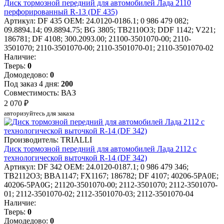
Диск тормозной передний для автомобилей Лада 2110
перфорированный R-13 (DF 435)
Артикул: DF 435
OEM: 24.0120-0186.1; 0 986 479 082;
09.8894.14; 09.8894.75; BG 3805; TB2110O3; DDF 1142; V221;
186781; DF 4108; 300.2093.00; 21100-3501070-00; 2110-
3501070; 2110-3501070-00; 2110-3501070-01; 2110-3501070-02
Наличие:
Тверь:
0
Домодедово:
0
Под заказ 4 дня:
200
Совместимость: ВАЗ
2 070 ₽
авторизуйтесь для заказа
Производитель: TRIALLI
Диск тормозной передний для автомобилей Лада 2112 с
технологической выточкой R-14 (DF 342)
Артикул: DF 342
OEM: 24.0120-0187.1; 0 986 479 346;
TB2112O3; BBA1147; FX1167; 186782; DF 4107; 40206-5PA0E;
40206-5PA0G; 21120-3501070-00; 2112-3501070; 2112-3501070-
01; 2112-3501070-02; 2112-3501070-03; 2112-3501070-04
Наличие:
Тверь:
0
Домодедово:
0