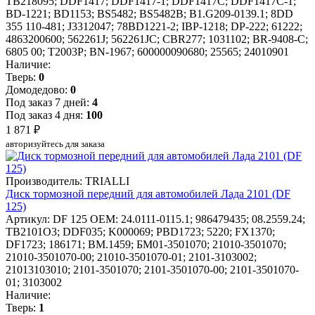
TB218095; DDF1417; DDF1417-1; DDF1417C; DDF1417C-1;
BD-1221; BD1153; BS5482; BS5482B; B1.G209-0139.1; 8DD
355 110-481; J3312047; 78BD1221-2; IBP-1218; DP-222; 61222;
4863200600; 562261J; 562261JC; CBR277; 1031102; BR-9408-C;
6805 00; T2003P; BN-1967; 600000090680; 25565; 24010901
Наличие:
Тверь:
0
Домодедово:
0
Под заказ 7 дней:
4
Под заказ 4 дня:
100
1 871 ₽
авторизуйтесь для заказа
Производитель: TRIALLI
Диск тормозной передний для автомобилей Лада 2101 (DF
125)
Артикул: DF 125
OEM: 24.0111-0115.1; 986479435; 08.2559.24;
TB2101O3; DDF035; K000069; PBD1723; 5220; FX1370;
DF1723; 186171; BM.1459; БМ01-3501070; 21010-3501070;
21010-3501070-00; 21010-3501070-01; 2101-3103002;
21013103010; 2101-3501070; 2101-3501070-00; 2101-3501070-
01; 3103002
Наличие:
Тверь:
1