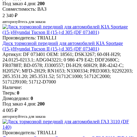
Под заказ 4 дня:
200
Совместимость: ВАЗ
2 340 ₽
авторизуйтесь для заказа
Производитель: TRIALLI
Диск тормозной передний для автомобилей KIA Sportage
(15-)/Hyundai Tucson II (15-) d 305 (DF 073401)
Артикул: DF 073401
OEM: 18561; DSK3267; 60-0H-H29;
24.0125-0213.1; ADG043221; 0 986 479 E42; DDF2680C;
FR0788T; BD-0578; J3300557; DI-H29; 60H29; BR-4242-C;
H2052V; MFD-2H29; RN1653; N3300334; PRD3083; 92292203;
285.3531.20; 285.3531.52; 51712C1000; 51712C2000;
51712J9100; 51712-D7000
Наличие:
Тверь:
0
Домодедово:
0
Под заказ 4 дня:
200
4 005 ₽
авторизуйтесь для заказа
Производитель: TRIALLI