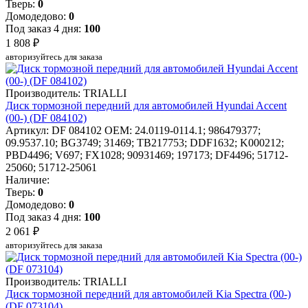
Тверь:
0
Домодедово:
0
Под заказ 4 дня:
100
1 808 ₽
авторизуйтесь для заказа
Производитель: TRIALLI
Диск тормозной передний для автомобилей Hyundai Accent
(00-) (DF 084102)
Артикул: DF 084102
OEM: 24.0119-0114.1; 986479377;
09.9537.10; BG3749; 31469; TB217753; DDF1632; K000212;
PBD4496; V697; FX1028; 90931469; 197173; DF4496; 51712-
25060; 51712-25061
Наличие:
Тверь:
0
Домодедово:
0
Под заказ 4 дня:
100
2 061 ₽
авторизуйтесь для заказа
Производитель: TRIALLI
Диск тормозной передний для автомобилей Kia Spectra (00-)
(DF 073104)