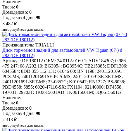
Наличие:
Тверь:
0
Домодедово:
0
Под заказ 4 дня:
90
3 482 ₽
авторизуйтесь для заказа
Производитель: TRIALLI
Диск тормозной задний для автомобилей VW Tiguan (07-) d
282 (DF 180112)
Артикул: DF 180112
OEM: 24.0112-0169.1; ADV184307; 0 986
479 247; 08.A202.10; BG3954; BG3954C; TB215385; DDF1306;
6045584; 8DD 355 112-131; 61646 00; BN-1198; 24011201691-
PCS-MS; 24011201691SE-PCS-MS; 24011201691SE-SET-MS;
24011201691-SET-MS; 23-0852C; K010547; RN1227; BS-8038;
PBD4558; 5855; 6020-47116-SX; FX1104; 92140800; DF4558;
197031; 297031; 1K0615601AD; 1K0615601M; 5Q0615601G
Наличие:
Тверь:
0
Домодедово:
0
Под заказ 4 дня:
90
2 313 ₽
авторизуйтесь для заказа