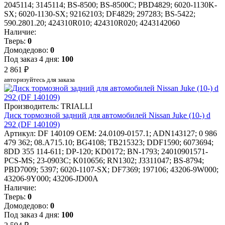
2045114; 3145114; BS-8500; BS-8500C; PBD4829; 6020-1130K-
SX; 6020-1130-SX; 92162103; DF4829; 297283; BS-5422;
590.2801.20; 424310R010; 424310R020; 4243142060
Наличие:
Тверь:
0
Домодедово:
0
Под заказ 4 дня:
100
2 861 ₽
авторизуйтесь для заказа
Производитель: TRIALLI
Диск тормозной задний для автомобилей Nissan Juke (10-) d
292 (DF 140109)
Артикул: DF 140109
OEM: 24.0109-0157.1; ADN143127; 0 986
479 362; 08.A715.10; BG4108; TB215323; DDF1590; 6073694;
8DD 355 114-611; DP-120; KD0172; BN-1793; 24010901571-
PCS-MS; 23-0903C; K010656; RN1302; J3311047; BS-8794;
PBD7009; 5397; 6020-1107-SX; DF7369; 197106; 43206-9W000;
43206-9Y000; 43206-JD00A
Наличие:
Тверь:
0
Домодедово:
0
Под заказ 4 дня:
100