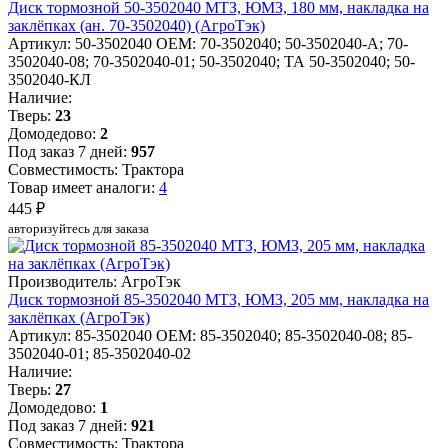
Диск тормозной 50-3502040 МТЗ, ЮМЗ, 180 мм, накладка на
заклёпках (ан. 70-3502040) (АгроТэк)
Артикул: 50-3502040
OEM: 70-3502040; 50-3502040-А; 70-
3502040-08; 70-3502040-01; 50-3502040; ТА 50-3502040; 50-
3502040-КЛ
Наличие:
Тверь:
23
Домодедово:
2
Под заказ 7 дней:
957
Совместимость: Трактора
Товар имеет аналоги:
4
445 ₽
авторизуйтесь для заказа
Производитель: АгроТэк
Диск тормозной 85-3502040 МТЗ, ЮМЗ, 205 мм, накладка на
заклёпках (АгроТэк)
Артикул: 85-3502040
OEM: 85-3502040; 85-3502040-08; 85-
3502040-01; 85-3502040-02
Наличие:
Тверь:
27
Домодедово:
1
Под заказ 7 дней:
921
Совместимость: Трактора