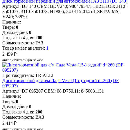
Диск тормозной передний для автомобилей ГАЗ 3110 (DF 140)
Артикул: DF 140
OEM: BDV240; 986479347; TB2131O3; 3110-
3501077; 3110-3501078; HD906; 24-0115-0145-1-SET/2/-MS;
V240; 38870
Наличие:
Тверь:
0
Домодедово:
0
Под заказ 4 дня:
200
Совместимость: ГАЗ
Товар имеет аналоги:
1
2 459 ₽
авторизуйтесь для заказа
Производитель: TRIALLI
Диск тормозной для а/м Лада Vesta (15-) задний d=260 (DF
095207)
Артикул: DF 095207
OEM: 08.D750.11; 8450031131
Наличие:
Тверь:
0
Домодедово:
0
Под заказ 4 дня:
200
Совместимость: ВАЗ
2 414 ₽
авторизуйтесь для заказа