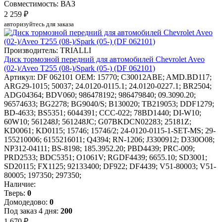
Совместимость: ВАЗ
2 259 ₽
авторизуйтесь для заказа
Производитель: TRIALLI
Диск тормозной передний для автомобилей Chevrolet Aveo
(02-)/Aveo T255 (08-)/Spark (05-) (DF 062101)
Артикул: DF 062101
OEM: 15770; C30012ABE; AMD.BD117;
ARG29-1015; 50037; 24.0120-0115.1; 24.0120-0227.1; BR2504;
ADG04364; BDV060; 986478192; 986479840; 09.3090.20;
96574633; BG2278; BG9040/S; B130020; TB219053; DDF1279;
BD-4633; BS5351; 6044391; CCC-022; 78BD1440; DI-W10;
60W10; 561248J; 561248JC; G07BKDCN02283; 25181Z;
KD0061; KD0115; 15746; 15746/2; 24-0120-0115-1-SET-MS; 29-
155210006; 6155216011; Q4394; RN-1206; J3300912; D330O08;
NP312-04111; BS-8198; 185.3952.20; PBD4439; PRC-009;
PRD2533; BDC5351; O1061V; RGDF4439; 6655.10; SD3001;
SD20115; FX1125; 92133400; DF922; DF4439; V51-80003; V51-
80005; 197350; 297350;
Наличие:
Тверь:
0
Домодедово:
0
Под заказ 4 дня:
200
1 670 ₽