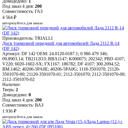
Домодедово:
1
Под заказ 4 дня:
200
Совместимость: ГАЗ
4 564 ₽
авторизуйтесь для заказа
Производитель: TRIALLI
Диск тормозной передний для автомобилей Лада 2112 R-14
(DF 142)
Артикул: DF 142
OEM: 24.0120-0187.1; 0 986 479 346;
09.8903.14; TB2112O3; BBA1147; K000075; 202342; PBD 4107;
V220; 6020-1602-SX; FX1167; 186782; DF 4107; 300.2094.52;
BM.1462; 40206-5PA0E; 40206-5PA0G; 1118-3501070; 21120-
3501070-00; 21120-3501070-01; 2112-3501070; 2112-3501070-00;
2112-3501070-02
Наличие:
Тверь:
2
Домодедово:
0
Под заказ 4 дня:
200
Совместимость: ВАЗ
1 936 ₽
авторизуйтесь для заказа