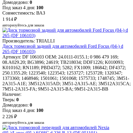
Домодедово:
0
Под заказ 4 дня:
100
Совместимость: ВАЗ
1 914 ₽
авторизуйтесь для заказа
Производитель: TRIALLI
Диск тормозной задний для автомобилей Ford Focus (04-) d
265 (DF 106103)
Артикул: DF 106103
OEM: 24.0111-0155.1; 0 986 479 169;
08.A029.20; BG3896; 24619; TB218034; DDF1226; K010093;
K010162; RN1189; PBD4372; 5282; FX1009; 186842; DF4372;
250.1355.20; 1223540; 1223543; 1253727; 1253728; 1320347;
1373360; 1468946; 1501061; 1501068; 1575733; 1748745; 3M51-
2A315-A1E; 3M512A315AD; 3M51-2A315-AE; 3M512A315CA;
7M51-2A315-FA; 9M51-2A315-BA; 9M51-2A315-BB
Наличие:
Тверь:
0
Домодедово:
0
Под заказ 4 дня:
100
2 226 ₽
авторизуйтесь для заказа