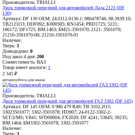
Производитель: TRIALLI
Диск тормозной передний для автомобилей Лада 2121 (DF
130)
Артикул: DF 130
OEM: 24.0112-0130.1; 986478746; 08.3939.10;
TB2121O3; DDF092; K000505; RN1454; PBD1725; 5221;
186172; DF1725; BM.1463; БМ21-3501070; 2121- 3501070;
21210-3501070-00; 21210-3501070-01
Наличие:
Тверь:
3
Домодедово:
0
Под заказ 4 дня:
200
Совместимость: ВАЗ
Товар имеет аналоги:
1
2 345 ₽
авторизуйтесь для заказа
Производитель: TRIALLI
Диск тормозной передний для автомобилей ГАЗ 3302 (DF 145)
Артикул: DF 145
OEM: 0 986 479 R49; TB 3102.2O3;
33023501077; 3302-3501078; HD907; 24-0122-3302-2-
SET/2/MS; V841; SFD00004; FX2020; DF 4241; 53845; 39235;
BM.1464; БМ3302-3501078; 3302-3501077
Наличие:
Тверь:
3