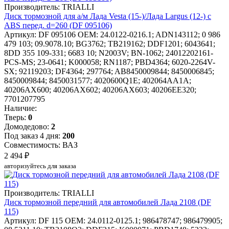
Производитель: TRIALLI
Диск тормозной для а/м Лада Vesta (15-)/Лада Largus (12-) с
ABS перед. d=260 (DF 095106)
Артикул: DF 095106
OEM: 24.0122-0216.1; ADN143112; 0 986
479 103; 09.9078.10; BG3762; TB219162; DDF1201; 6043641;
8DD 355 109-331; 6683 10; N2003V; BN-1062; 24012202161-
PCS-MS; 23-0641; K000058; RN1187; PBD4364; 6020-2264V-
SX; 92119203; DF4364; 297764; AB8450009844; 8450006845;
8450009844; 8450031577; 4020600Q1E; 402064AA1A;
40206AX600; 40206AX602; 40206AX603; 40206EE320;
7701207795
Наличие:
Тверь:
0
Домодедово:
2
Под заказ 4 дня:
200
Совместимость: ВАЗ
2 494 ₽
авторизуйтесь для заказа
Производитель: TRIALLI
Диск тормозной передний для автомобилей Лада 2108 (DF
115)
Артикул: DF 115
OEM: 24.0112-0125.1; 986478747; 986479905;