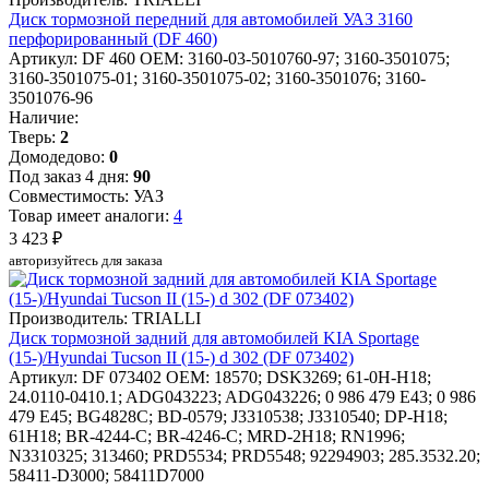
Диск тормозной передний для автомобилей УАЗ 3160
перфорированный (DF 460)
Артикул: DF 460
OEM: 3160-03-5010760-97; 3160-3501075;
3160-3501075-01; 3160-3501075-02; 3160-3501076; 3160-
3501076-96
Наличие:
Тверь:
2
Домодедово:
0
Под заказ 4 дня:
90
Совместимость: УАЗ
Товар имеет аналоги:
4
3 423 ₽
авторизуйтесь для заказа
Производитель: TRIALLI
Диск тормозной задний для автомобилей KIA Sportage
(15-)/Hyundai Tucson II (15-) d 302 (DF 073402)
Артикул: DF 073402
OEM: 18570; DSK3269; 61-0H-H18;
24.0110-0410.1; ADG043223; ADG043226; 0 986 479 E43; 0 986
479 E45; BG4828C; BD-0579; J3310538; J3310540; DP-H18;
61H18; BR-4244-C; BR-4246-C; MRD-2H18; RN1996;
N3310325; 313460; PRD5534; PRD5548; 92294903; 285.3532.20;
58411-D3000; 58411D7000