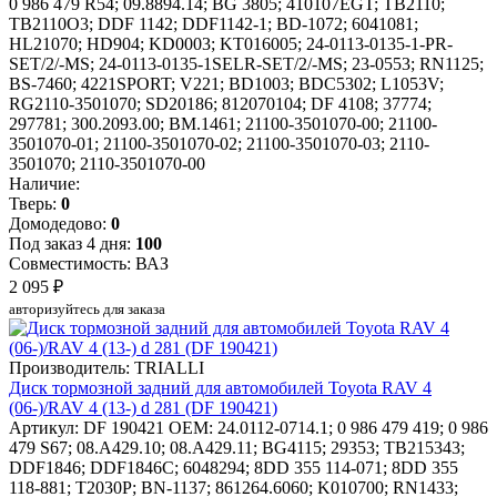
0 986 479 R54; 09.8894.14; BG 3805; 410107EGT; TB2110;
TB2110O3; DDF 1142; DDF1142-1; BD-1072; 6041081;
HL21070; HD904; KD0003; KT016005; 24-0113-0135-1-PR-
SET/2/-MS; 24-0113-0135-1SELR-SET/2/-MS; 23-0553; RN1125;
BS-7460; 4221SPORT; V221; BD1003; BDC5302; L1053V;
RG2110-3501070; SD20186; 812070104; DF 4108; 37774;
297781; 300.2093.00; BM.1461; 21100-3501070-00; 21100-
3501070-01; 21100-3501070-02; 21100-3501070-03; 2110-
3501070; 2110-3501070-00
Наличие:
Тверь:
0
Домодедово:
0
Под заказ 4 дня:
100
Совместимость: ВАЗ
2 095 ₽
авторизуйтесь для заказа
Производитель: TRIALLI
Диск тормозной задний для автомобилей Toyota RAV 4
(06-)/RAV 4 (13-) d 281 (DF 190421)
Артикул: DF 190421
OEM: 24.0112-0714.1; 0 986 479 419; 0 986
479 S67; 08.A429.10; 08.A429.11; BG4115; 29353; TB215343;
DDF1846; DDF1846C; 6048294; 8DD 355 114-071; 8DD 355
118-881; T2030P; BN-1137; 861264.6060; K010700; RN1433;