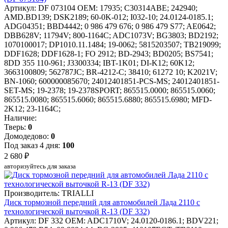
Артикул: DF 073104
OEM: 17935; C30314ABE; 242940;
AMD.BD139; DSK2189; 60-0K-012; I032-10; 24.0124-0185.1;
ADG04351; BBD4442; 0 986 479 676; 0 986 479 S77; AE0642;
DBB628V; 11794V; 800-1164C; ADC1073V; BG3803; BD2192;
1070100017; DP1010.11.1484; 19-0062; 5815203507; TB219099;
DDF1628; DDF1628-1; FO 2912; BD-2943; BD0205; BS7541;
8DD 355 110-961; J3300334; IBT-1K01; DI-K12; 60K12;
3663100809; 562787JC; BR-4212-C; 38410; 61272 10; K2021V;
BN-1060; 600000085670; 24012401851-PCS-MS; 24012401851-
SET-MS; 19-2378; 19-2378SPORT; 865515.0000; 865515.0060;
865515.0080; 865515.6060; 865515.6880; 865515.6980; MFD-
2K12; 23-1164C;
Наличие:
Тверь:
0
Домодедово:
0
Под заказ 4 дня:
100
2 680 ₽
авторизуйтесь для заказа
Производитель: TRIALLI
Диск тормозной передний для автомобилей Лада 2110 с
технологической выточкой R-13 (DF 332)
Артикул: DF 332
OEM: ADC1710V; 24.0120-0186.1; BDV221;