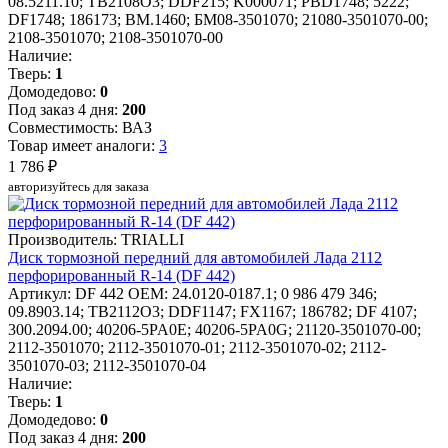
08.5211.10; TB2108O3; DDF215; K000071; PBD1748; 5222;
DF1748; 186173; BM.1460; БМ08-3501070; 21080-3501070-00;
2108-3501070; 2108-3501070-00
Наличие:
Тверь:
1
Домодедово:
0
Под заказ 4 дня:
200
Совместимость: ВАЗ
Товар имеет аналоги:
3
1 786 ₽
авторизуйтесь для заказа
Производитель: TRIALLI
Диск тормозной передний для автомобилей Лада 2112
перфорированный R-14 (DF 442)
Артикул: DF 442
OEM: 24.0120-0187.1; 0 986 479 346;
09.8903.14; TB2112O3; DDF1147; FX1167; 186782; DF 4107;
300.2094.00; 40206-5PA0E; 40206-5PA0G; 21120-3501070-00;
2112-3501070; 2112-3501070-01; 2112-3501070-02; 2112-
3501070-03; 2112-3501070-04
Наличие:
Тверь:
1
Домодедово:
0
Под заказ 4 дня:
200