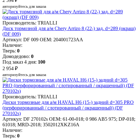
2 594 ₽
авторизуйтесь для заказа
Производитель: TRIALLI
Диск тормозной для а/м Chery Arrizo 8 (22-) зад. d=289 (окраш)
(DF 009)
Артикул: DF 009
OEM: 204001723AA
Наличие:
Тверь:
0
Домодедово:
0
Под заказ 4 дня:
100
2 954 ₽
авторизуйтесь для заказа
Производитель: TRIALLI
Диски тормозные для а/м HAVAL H6 (15-) задний d=305 PRO
(перфорированный / слотированный / окрашенный) (DF
270102s)
Артикул: DF 270102s
OEM: 61-00-018; 0 986 AB5 975; DP-018;
61018; MRD-2018; 3502012XKZ16A
Наличие:
Тверь:
0