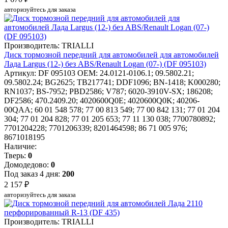
авторизуйтесь для заказа
Производитель: TRIALLI
Диск тормозной передний для автомобилей для автомобилей
Лада Largus (12-) без ABS/Renault Logan (07-) (DF 095103)
Артикул: DF 095103
OEM: 24.0121-0106.1; 09.5802.21;
09.5802.24; BG2625; TB217741; DDF1096; BN-1418; K000280;
RN1037; BS-7952; PBD2586; V787; 6020-3910V-SX; 186208;
DF2586; 470.2409.20; 4020600Q0E; 4020600Q0K; 40206-
00QAA; 60 01 548 578; 77 00 813 549; 77 00 842 131; 77 01 204
304; 77 01 204 828; 77 01 205 653; 77 11 130 038; 7700780892;
7701204228; 7701206339; 8201464598; 86 71 005 976;
8671018195
Наличие:
Тверь:
0
Домодедово:
0
Под заказ 4 дня:
200
2 157 ₽
авторизуйтесь для заказа
Производитель: TRIALLI