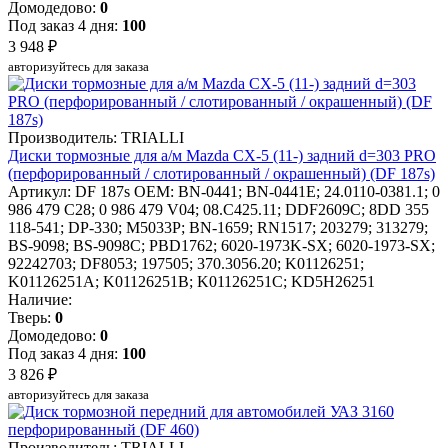
Домодедово:
0
Под заказ 4 дня:
100
3 948 ₽
авторизуйтесь для заказа
Производитель: TRIALLI
Диски тормозные для а/м Mazda CX-5 (11-) задний d=303 PRO
(перфорированный / слотированный / окрашенный) (DF 187s)
Артикул: DF 187s
OEM: BN-0441; BN-0441E; 24.0110-0381.1; 0
986 479 C28; 0 986 479 V04; 08.C425.11; DDF2609C; 8DD 355
118-541; DP-330; M5033P; BN-1659; RN1517; 203279; 313279;
BS-9098; BS-9098C; PBD1762; 6020-1973K-SX; 6020-1973-SX;
92242703; DF8053; 197505; 370.3056.20; K01126251;
K01126251A; K01126251B; K01126251C; KD5H26251
Наличие:
Тверь:
0
Домодедово:
0
Под заказ 4 дня:
100
3 826 ₽
авторизуйтесь для заказа
Производитель: TRIALLI