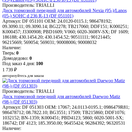
Производитель: TRIALLI
Диск тормозной передний для автомобилей Nexia (95-)/Lanos
(05-) SOHC d 236 R-13 (DF 051101)
Артикул: DF 051101
OEM: 24.0120-0115.1; 986478192;
09.3090.11; 09.3090.14; BG2278; TB217060; DDF151; K000251;
K000457; J3300908; PBD1609; V060; 6020-3608V-SX; DF 1609;
186188; 430.1454.20; 430.1454.52; 90511111; 90121445;
96215669; 569054; 569031; 90008006; 90008032
Наличие:
Тверь:
0
Домодедово:
0
Под заказ 4 дня:
100
1 739 ₽
авторизуйтесь для заказа
Производитель: TRIALLI
Диск тормозной передний для автомобилей Daewoo Matiz
(98-) (DF 051303)
Артикул: DF 051303
OEM: 17067; 24.0113-0195.1; 0986479R81;
986478712; 08.7822.10; BG3551; 17509; TB215860; DDF1076;
1032152; BN-1359; K000451; PBD4123; 5860; 6020-5001-SX;
186742; DF 4123; 185.3950.00; 96455424; 96284392; 96320531
Наличие: