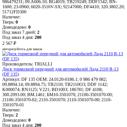
986479231; 09.A606.10; BG4019; TB219249; DDF1542; BN-
1600; 23-0960; 6020-3516V-SX; 92147000; DF4410; 320.3802.20;
51712FD300
Наличие:
Тверь:
0
Домодедово:
0
Под заказ 7 дней:
2
Под заказ 4 дня:
200
2 567 ₽
авторизуйтесь для заказа
Производитель: TRIALLI
Диск тормозной передний для автомобилей Лада 2110 R-13
(DF 135)
Артикул: DF 135
OEM: 24.0120-0186.1; 0 986 479 082;
09.8894.14; 09.8894.75; TB2110; TB2110O3; DDF 1142;
K000074; RN1125; V221; BD1003; 186781; DF 4108;
300.2093.00; BM.1461; БМ10-3501070; 21100-3501070-00;
21100-3501070-02; 2110-3501070; 2110-3501070-00; 2110-
3501070-01
Наличие:
Тверь:
2
Домодедово:
0
Под заказ 4 дня:
200