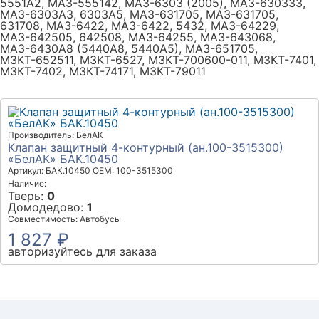
5551А2, МАЗ-555142, МАЗ-6303 (2005), МАЗ-630333,
МАЗ-6303A3, 6303A5, МАЗ-631705, МАЗ-631705,
631708, МАЗ-6422, МАЗ-6422, 5432, МАЗ-64229,
МАЗ-642505, 642508, МАЗ-64255, МАЗ-643068,
МАЗ-6430A8 (5440A8, 5440A5), МАЗ-651705,
МЗКТ-652511, МЗКТ-6527, МЗКТ-700600-011, МЗКТ-7401,
МЗКТ-7402, МЗКТ-74171, МЗКТ-79011
Производитель: БелАК
Клапан защитный 4-контурный (ан.100-3515300)
«БелАК» БАК.10450
Артикул: БАК.10450
OEM: 100-3515300
Наличие:
Тверь:
0
Домодедово:
1
Совместимость: Автобусы
1 827 ₽
авторизуйтесь для заказа