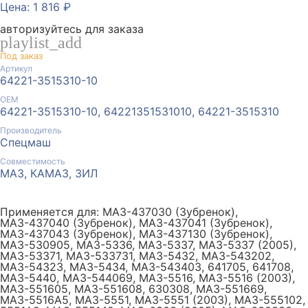
Цена: 1 816 ₽
авторизуйтесь для заказа
playlist_add
Под заказ
Артикул
64221-3515310-10
ОЕМ
64221-3515310-10, 64221351531010, 64221-3515310
Производитель
Спецмаш
Совместимость
МАЗ, КАМАЗ, ЗИЛ
Применяется для: МАЗ-437030 (Зубренок),
МАЗ-437040 (Зубренок), МАЗ-437041 (Зубренок),
МАЗ-437043 (Зубренок), МАЗ-437130 (Зубренок),
МАЗ-530905, МАЗ-5336, МАЗ-5337, МАЗ-5337 (2005),
МАЗ-53371, МАЗ-533731, МАЗ-5432, МАЗ-543202,
МАЗ-54323, МАЗ-5434, МАЗ-543403, 641705, 641708,
МАЗ-5440, МАЗ-544069, МАЗ-5516, МАЗ-5516 (2003),
МАЗ-551605, МАЗ-551608, 630308, МАЗ-551669,
МАЗ-5516А5, МАЗ-5551, МАЗ-5551 (2003), МАЗ-555102,