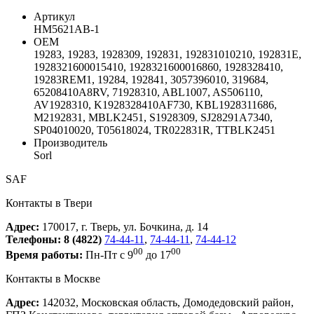
Артикул
HM5621AB-1
ОЕМ
19283, 19283, 1928309, 192831, 192831010210, 192831E,
1928321600015410, 1928321600016860, 1928328410,
19283REM1, 19284, 192841, 3057396010, 319684,
65208410A8RV, 71928310, ABL1007, AS506110,
AV1928310, K1928328410AF730, KBL1928311686,
M2192831, MBLK2451, S1928309, SJ28291A7340,
SP04010020, T05618024, TR022831R, TTBLK2451
Производитель
Sorl
SAF
Контакты в Твери
Адрес:
170017, г. Тверь, ул. Бочкина, д. 14
Телефоны:
8 (4822)
74-44-11
,
74-44-11
,
74-44-12
00
00
Время работы:
Пн-Пт с 9
до 17
Контакты в Москве
Адрес:
142032, Московская область, Домодедовский район,