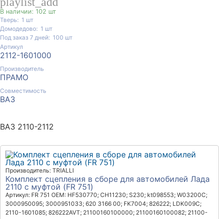
playlist_add
В наличии: 102 шт
Тверь:
1
шт
Домодедово:
1
шт
Под заказ 7 дней:
100
шт
Артикул
2112-1601000
Производитель
ПРАМО
Совместимость
ВАЗ
ВАЗ 2110-2112
Производитель: TRIALLI
Комплект сцепления в сборе для автомобилей Лада
2110 с муфтой (FR 751)
Артикул: FR 751
OEM: HF530770; CH11230; S230; kt098553; W03200C;
3000950095; 3000951033; 620 3166 00; FK7004; 826222; LDK009C;
2110-1601085; 826222AVT; 21100160100000; 21100160100082; 21100-