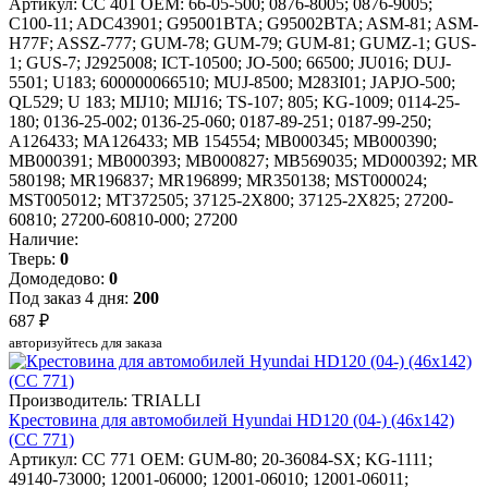
Артикул: CC 401
OEM: 66-05-500; 0876-8005; 0876-9005;
C100-11; ADC43901; G95001BTA; G95002BTA; ASM-81; ASM-
H77F; ASSZ-777; GUM-78; GUM-79; GUM-81; GUMZ-1; GUS-
1; GUS-7; J2925008; ICT-10500; JO-500; 66500; JU016; DUJ-
5501; U183; 600000066510; MUJ-8500; M283I01; JAPJO-500;
QL529; U 183; MIJ10; MIJ16; TS-107; 805; KG-1009; 0114-25-
180; 0136-25-002; 0136-25-060; 0187-89-251; 0187-99-250;
A126433; MA126433; MB 154554; MB000345; MB000390;
MB000391; MB000393; MB000827; MB569035; MD000392; MR
580198; MR196837; MR196899; MR350138; MST000024;
MST005012; MT372505; 37125-2X800; 37125-2X825; 27200-
60810; 27200-60810-000; 27200
Наличие:
Тверь:
0
Домодедово:
0
Под заказ 4 дня:
200
687 ₽
авторизуйтесь для заказа
Производитель: TRIALLI
Крестовина для автомобилей Hyundai HD120 (04-) (46x142)
(CC 771)
Артикул: CC 771
OEM: GUM-80; 20-36084-SX; KG-1111;
49140-73000; 12001-06000; 12001-06010; 12001-06011;