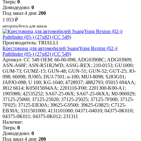
Тверь:
0
Домодедово:
0
Под заказ 4 дня:
200
1 053 ₽
авторизуйтесь для заказа
Производитель: TRIALLI
Крестовина для автомобилей SsangYong Rexton (02-)/
Pathfinder (05-) (27x82) (CC 549)
Артикул: CC 549
OEM: 66-00-098; ADG03908C; ADG03909;
ASN-A60F; ASN-R51R2WD; ASSG-REX; 210-0153; GU1000;
GUM-73; GUMZ-15; GUN-48; GUN-51; GUN-52; GUT-25; JO-
098; 66098; JU005; DUJ-7501; u-100; MUJ-8098; S283G01;
JAPJO-098; U 100; KG-1040; 4728937; 4882793; 05015 694AA;
J812 6614; K05015694AA; 2201116-F00; 2201300-K00-A1;
1905986; 42535252; SA67-25-06X; SA67-25-06XA; MJ-906929;
37125-25000; 37125-25020; 37125-25025; 37125-7F000; 37125-
7F025; 37125-EB30A; 39625-G9500; 39625-G9825; C7125-
EB30A; 3311501000; 4131101000; 04371-04010; 04375-0K010;
04375-0K011; 04375-0K012; 231311
Наличие:
Тверь:
0
Домодедово:
0
Под заказ 4 дня:
200