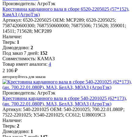
Производитель: АгроТэк
Крестовина карданного вала в сборе 6520-2205025 (57*152),
КамАЗ (АгроТэк)
Артикул: 6520-2205025
OEM: MCP289; 6520-2205025;
7587420600300; 7687550600000; 76875506; 715628; 359001;
14511; 715628; MCP289
Наличие:
Тверь:
1
Домодедово:
2
Под заказ 7 дней:
152
Совместимость: КАМАЗ
Товар имеет аналоги:
4
2 106 ₽
авторизуйтесь для заказа
Производитель: АгроТэк
Крестовина карданного вала в сборе 540-2201025 (62*173),
(ан. 700.22.01.080Р), МАЗ, БелАЗ, МОАЗ (АгроТэк)
Артикул: 540-2201025
OEM: 540-2201025; 700.22.01.080Р;
7522-2201025; У.540-2201025; CC612; UJ80019C3
Наличие:
Тверь:
2
Домодедово:
1
Под заказ 7 дней:
147