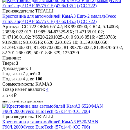
Производитель: TRIALLI
Крестовина для автомобилей КамАЗ Euro-2 (малая)/Iveco
EuroCargo/ DAF 65/75 CF (47.6x135.2) (CC 722)
Артикул: CC 722
OEM: 65142; BK9900500; CR14; 5.14008;
23836; 022.017; U 965; 84-67329-SX; IJ.47135.01.02;
IJ.47136.01.02; У6520-2201025-10; 0 9316 0516; 42533783;
93192881; 93160516; 6520-2201025-10; 81.39108.6050;
81.393.746.001; 81.39370.6002; 81.39370.6022; 81.39370.6102;
82.391.266.009; 50 01 836 379; 1250299
Наличие:
Тверь:
3
Домодедово:
1
Под заказ 7 дней:
3
Под заказ 4 дня:
100
Совместимость: КАМАЗ
Товар имеет аналоги:
4
2 578 ₽
авторизуйтесь для заказа
Производитель: TRIALLI
Крестовина для автомобилей КамАЗ 6520/MAN
F90/L2000/Iveco EuroTech (57x144) (CC 706)