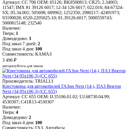
Артикул: CC 706
OEM: 65126; BK8500813; CR25; 2.34003;
11547; IMX 81 39126 6017; 12-34 126 6017; 022.016; 84-67324-
SX; 05.34.001; 505698; 689962; 1252350; 2980217; 42491973;
93190028; 6520-2205025-10; 81.39126.6017; 5000559743;
5000815148; 232540
Наличие:
Тверь:
1
Домодедово:
3
Под заказ 7 дней:
2
Под заказ 4 дня:
100
Совместимость: КАМАЗ
3 496 ₽
авторизуйтесь для заказа
Производитель: TRIALLI
Крестовина для автомобилей ГАЗон Next (14-), ПАЗ Вектор
Next (34,95х106,3) (CC 655)
Артикул: CC 655
OEM: IJ.35106.01.02; UJ.68730.04.99;
4530307; C41R13-4530307
Наличие:
Тверь:
4
Домодедово:
2
Под заказ 4 дня:
100
Совместимость: ГАЗ, Автобусы