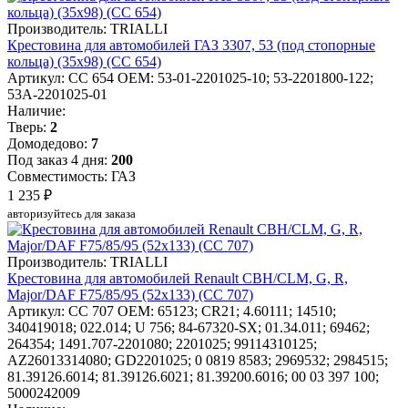
Производитель: TRIALLI
Крестовина для автомобилей ГАЗ 3307, 53 (под стопорные
кольца) (35х98) (CC 654)
Артикул: CC 654
OEM: 53-01-2201025-10; 53-2201800-122;
53А-2201025-01
Наличие:
Тверь:
2
Домодедово:
7
Под заказ 4 дня:
200
Совместимость: ГАЗ
1 235 ₽
авторизуйтесь для заказа
Производитель: TRIALLI
Крестовина для автомобилей Renault CBH/CLM, G, R,
Major/DAF F75/85/95 (52x133) (CC 707)
Артикул: CC 707
OEM: 65123; CR21; 4.60111; 14510;
340419018; 022.014; U 756; 84-67320-SX; 01.34.011; 69462;
264354; 1491.707-2201080; 2201025; 99114310125;
AZ26013314080; GD2201025; 0 0819 8583; 2969532; 2984515;
81.39126.6014; 81.39126.6021; 81.39200.6016; 00 03 397 100;
5000242009