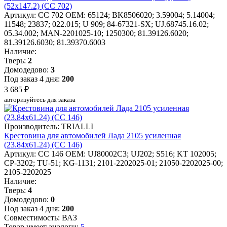
(52x147.2) (CC 702)
Артикул: CC 702
OEM: 65124; BK8506020; 3.59004; 5.14004;
11548; 23837; 022.015; U 909; 84-67321-SX; UJ.68745.16.02;
05.34.002; MAN-2201025-10; 1250300; 81.39126.6020;
81.39126.6030; 81.39370.6003
Наличие:
Тверь:
2
Домодедово:
3
Под заказ 4 дня:
200
3 685 ₽
авторизуйтесь для заказа
Производитель: TRIALLI
Крестовина для автомобилей Лада 2105 усиленная
(23.84x61.24) (CC 146)
Артикул: CC 146
OEM: UJ80002C3; UJ202; S516; KT 102005;
CP-3202; TU-51; KG-1131; 2101-2202025-01; 21050-2202025-00;
2105-2202025
Наличие:
Тверь:
4
Домодедово:
0
Под заказ 4 дня:
200
Совместимость: ВАЗ
Товар имеет аналоги:
5