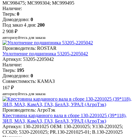
MC998475; MC999304; MC999495
Наличие:
Тверь:
0
Домодедово:
0
Под заказ 4 дня:
200
2 908 ₽
авторизуйтесь для заказа
Производитель: ROSTAR
Уплотнение подшипника 53205-2205042
Артикул: 53205-2205042
Наличие:
Тверь:
195
Домодедово:
0
Совместимость: КАМАЗ
167 ₽
авторизуйтесь для заказа
Производитель: АгроТэк
Крестовина карданного вала в сборе 130-2201025 (39*118),
ЗИЛ, МАЗ, КамАЗ, ГАЗ, БелАЗ, УРАЛ (АгроТэк)
Артикул: 130-2201025
OEM: 130-2201025; У.130-2201025;
CC620; 5320-2201025; PR.130-2201025-01; В.130-2201025