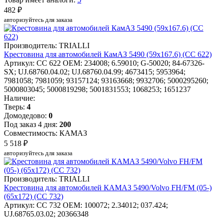
482 ₽
авторизуйтесь для заказа
Производитель: TRIALLI
Крестовина для автомобилей КамАЗ 5490 (59х167.6) (CC 622)
Артикул: CC 622
OEM: 234008; 6.59010; G-50020; 84-67326-
SX; UJ.68760.04.02; UJ.68760.04.99; 4673415; 5953964;
7981058; 7981059; 93157124; 93163668; 9932706; 5000295260;
5000803045; 5000819298; 5001831553; 1068253; 1651237
Наличие:
Тверь:
4
Домодедово:
0
Под заказ 4 дня:
200
Совместимость: КАМАЗ
5 518 ₽
авторизуйтесь для заказа
Производитель: TRIALLI
Крестовина для автомобилей КАМАЗ 5490/Volvo FH/FM (05-)
(65x172) (CC 732)
Артикул: CC 732
OEM: 100072; 2.34012; 037.424;
UJ.68765.03.02; 20366348