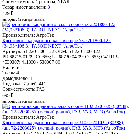
Совместимость: Трактора, УРАЛ
Товар имеет аналоги:
3
429 ₽
авторизуйтесь для заказа
Производитель: АгроТэк
Крестовина карданного вала в сборе 53-2201800-122
(34,93*106,3), ГАЗОН NEXT (АгроТэк)
Артикул: 53-2201800-122
OEM: 53-2201800-122;
PR.68715.01.99; CC656; UJ.68730.04.99; CC655; C41R13-
4530307; 411300-4530307-00
Наличие:
Тверь:
4
Домодедово:
1
Под заказ 7 дней:
411
Совместимость: ГАЗ
695 ₽
авторизуйтесь для заказа
Производитель: АгроТэк
Крестовина карданного вала в сборе 3102-2201025 (30*88),
(ан. 72-2203025), (мелкий ролик), ГАЗ, УАЗ, МТЗ (АгроТэк)
Артикул: 3102-2201025
OEM: 3102-2201025; 72-2203025;