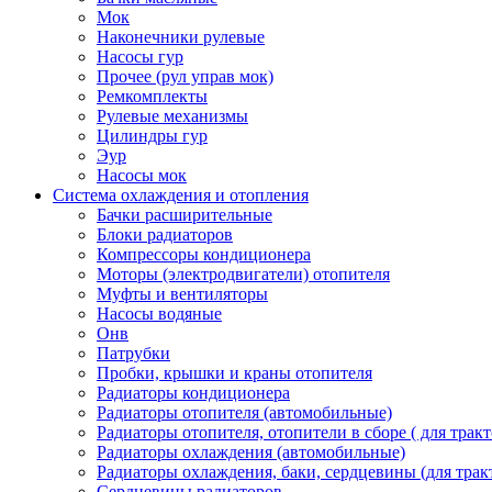
Мок
Наконечники рулевые
Насосы гур
Прочее (рул управ мок)
Ремкомплекты
Рулевые механизмы
Цилиндры гур
Эур
Насосы мок
Система охлаждения и отопления
Бачки расширительные
Блоки радиаторов
Компрессоры кондиционера
Моторы (электродвигатели) отопителя
Муфты и вентиляторы
Насосы водяные
Онв
Патрубки
Пробки, крышки и краны отопителя
Радиаторы кондиционера
Радиаторы отопителя (автомобильные)
Радиаторы отопителя, отопители в сборе ( для тракт
Радиаторы охлаждения (автомобильные)
Радиаторы охлаждения, баки, сердцевины (для тракт
Сердцевины радиаторов