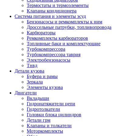
Термостаты и термоэлементы
Клапаны кондиционера
Система питания и элементы эсуд
Бензонасосы и ремкомплекты к ним
Дроссельные патрубки, топливопровода
Карбюраторы
Ремкомплекты карбюраторов
Топливные баки и комплектующие
Турбокомпрессора
Турбокомпрессора таврия
Электробензонасосы
Тнвд
Детали кузова
Буфера и рамы
Зеркала
Элементы кузова
Двигатели
Вкладыши
Гидронатяжители цепи
Гидротолкатели
Головки блока цилиндров
Детали грм
Клапаны и толкатели
Моторкомплекты