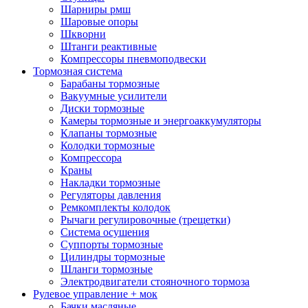
Шарниры рмш
Шаровые опоры
Шкворни
Штанги реактивные
Компрессоры пневмоподвески
Тормозная система
Барабаны тормозные
Вакуумные усилители
Диски тормозные
Камеры тормозные и энергоаккумуляторы
Клапаны тормозные
Колодки тормозные
Компрессора
Краны
Накладки тормозные
Регуляторы давления
Ремкомплекты колодок
Рычаги регулировочные (трещетки)
Система осушения
Суппорты тормозные
Цилиндры тормозные
Шланги тормозные
Электродвигатели стояночного тормоза
Рулевое управление + мок
Бачки масляные