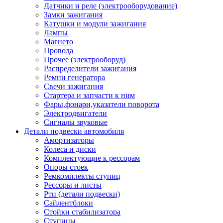
Датчики и реле (электрооборудование)
Замки зажигания
Катушки и модули зажигания
Лампы
Магнето
Провода
Прочее (электрооборуд)
Распределители зажигания
Ремни генератора
Свечи зажигания
Стартера и запчасти к ним
Фары,фонари,указатели поворота
Электродвигатели
Сигналы звуковые
Детали подвески автомобиля
Амортизаторы
Колеса и диски
Комплектующие к рессорам
Опоры стоек
Ремкомплекты ступиц
Рессоры и листы
Рти (детали подвески)
Сайлентблоки
Стойки стабилизатора
Ступицы