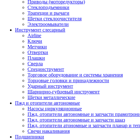
Приводы (моторедукторы)
Стеклоподъемники
Трапеции и рычаги
Щетки стеклоочистителя
Электроомыватели
Инструмент слесарный
Airline
Ключи
Метчики
Отвертки
Плашки
Сверла
Специнструмент
Торговое оборудование и системы хранения
Торцовые головки и принадлежности
Ударный инструмент
Шарнирно-губцевый инструмент
Щетки металлические
Пжд и отопители автономные
Насосы циркуляционные
Пжд, отопители автономные и запчасти прамотрон
Пжд, отопители автономные и запчасти шааз
Пжд, отопители атономные и запчасти планар и теп
Свечи накаливания
Подшипники