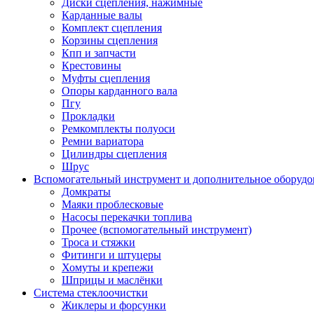
Диски сцепления, нажимные
Карданные валы
Комплект сцепления
Корзины сцепления
Кпп и запчасти
Крестовины
Муфты сцепления
Опоры карданного вала
Пгу
Прокладки
Ремкомплекты полуоси
Ремни вариатора
Цилиндры сцепления
Шрус
Вспомогательный инструмент и дополнительное оборудо
Домкраты
Маяки проблесковые
Насосы перекачки топлива
Прочее (вспомогательный инструмент)
Троса и стяжки
Фитинги и штуцеры
Хомуты и крепежи
Шприцы и маслёнки
Система стеклоочистки
Жиклеры и форсунки