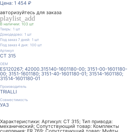
Цена: 1 454 ₽
авторизуйтесь для заказа
playlist_add
В наличии: 103 шт
Тверь:
1
шт
Домодедово:
1
шт
Под заказ 7 дней:
1
шт
Под заказ 4 дня:
100
шт
Артикул
CT 315
ОЕМ
ES120267; 42000.315140-1601180-00; 3151-00-1601180-
00; 3151-1601180; 3151-40-1601180-01; 31514-1601180;
31514-1601180-01
Производитель
TRIALLI
Совместимость
УАЗ
Характеристики: Артикул: CT 315; Тип привода:
механический; Сопутствующий товар: Комплекты
сцепления: FR 769; Сопутствующий товар: Муфты