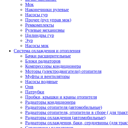
Мок
Наконечники рулевые
Насосы гур
Прочее (рул управ мок)
Ремкомплекты
Рулевые механизмы
Цилиндры гур
Эур
Насосы мок
Система охлаждения и отопления
Бачки расширительные
Блоки радиаторов
Компрессоры кондиционера
Моторы (электродвигатели) отопителя
Муфты и вентиляторы
Насосы водяные
Онв
Патрубки
Пробки, крышки и краны отопителя
Радиаторы кондиционера
Радиаторы отопителя (автомобильные)
Радиаторы отопителя, отопители в сборе ( для тракт
Радиаторы охлаждения (автомобильные)
Радиаторы охлаждения, баки, сердцевины (для тракт
Сердцевины радиаторов