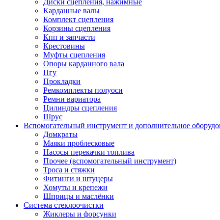
Диски сцепления, нажимные
Карданные валы
Комплект сцепления
Корзины сцепления
Кпп и запчасти
Крестовины
Муфты сцепления
Опоры карданного вала
Пгу
Прокладки
Ремкомплекты полуоси
Ремни вариатора
Цилиндры сцепления
Шрус
Вспомогательный инструмент и дополнительное оборудо
Домкраты
Маяки проблесковые
Насосы перекачки топлива
Прочее (вспомогательный инструмент)
Троса и стяжки
Фитинги и штуцеры
Хомуты и крепежи
Шприцы и маслёнки
Система стеклоочистки
Жиклеры и форсунки