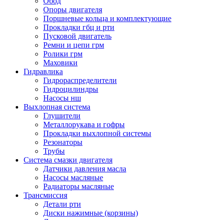
Обод
Опоры двигателя
Поршневые кольца и комплектующие
Прокладки гбц и рти
Пусковой двигатель
Ремни и цепи грм
Ролики грм
Маховики
Гидравлика
Гидрораспределители
Гидроцилиндры
Насосы нш
Выхлопная система
Глушители
Металлорукава и гофры
Прокладки выхлопной системы
Резонаторы
Трубы
Система смазки двигателя
Датчики давления масла
Насосы масляные
Радиаторы масляные
Трансмиссия
Детали рти
Диски нажимные (корзины)