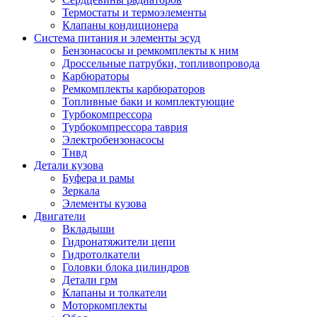
Термостаты и термоэлементы
Клапаны кондиционера
Система питания и элементы эсуд
Бензонасосы и ремкомплекты к ним
Дроссельные патрубки, топливопровода
Карбюраторы
Ремкомплекты карбюраторов
Топливные баки и комплектующие
Турбокомпрессора
Турбокомпрессора таврия
Электробензонасосы
Тнвд
Детали кузова
Буфера и рамы
Зеркала
Элементы кузова
Двигатели
Вкладыши
Гидронатяжители цепи
Гидротолкатели
Головки блока цилиндров
Детали грм
Клапаны и толкатели
Моторкомплекты