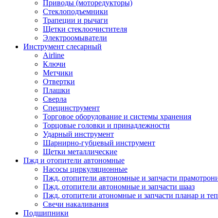
Приводы (моторедукторы)
Стеклоподъемники
Трапеции и рычаги
Щетки стеклоочистителя
Электроомыватели
Инструмент слесарный
Airline
Ключи
Метчики
Отвертки
Плашки
Сверла
Специнструмент
Торговое оборудование и системы хранения
Торцовые головки и принадлежности
Ударный инструмент
Шарнирно-губцевый инструмент
Щетки металлические
Пжд и отопители автономные
Насосы циркуляционные
Пжд, отопители автономные и запчасти прамотрон
Пжд, отопители автономные и запчасти шааз
Пжд, отопители атономные и запчасти планар и теп
Свечи накаливания
Подшипники