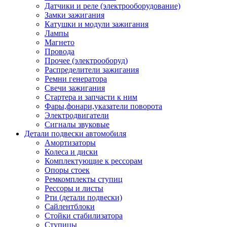
Датчики и реле (электрооборудование)
Замки зажигания
Катушки и модули зажигания
Лампы
Магнето
Провода
Прочее (электрооборуд)
Распределители зажигания
Ремни генератора
Свечи зажигания
Стартера и запчасти к ним
Фары,фонари,указатели поворота
Электродвигатели
Сигналы звуковые
Детали подвески автомобиля
Амортизаторы
Колеса и диски
Комплектующие к рессорам
Опоры стоек
Ремкомплекты ступиц
Рессоры и листы
Рти (детали подвески)
Сайлентблоки
Стойки стабилизатора
Ступицы