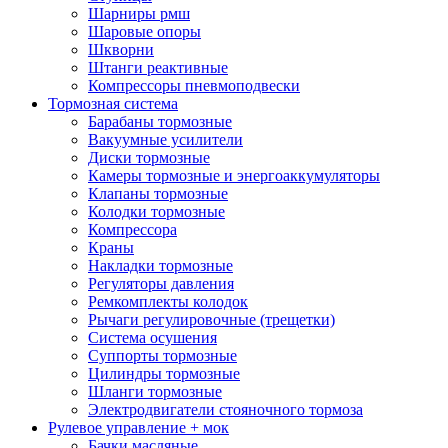
Шарниры рмш
Шаровые опоры
Шкворни
Штанги реактивные
Компрессоры пневмоподвески
Тормозная система
Барабаны тормозные
Вакуумные усилители
Диски тормозные
Камеры тормозные и энергоаккумуляторы
Клапаны тормозные
Колодки тормозные
Компрессора
Краны
Накладки тормозные
Регуляторы давления
Ремкомплекты колодок
Рычаги регулировочные (трещетки)
Система осушения
Суппорты тормозные
Цилиндры тормозные
Шланги тормозные
Электродвигатели стояночного тормоза
Рулевое управление + мок
Бачки масляные