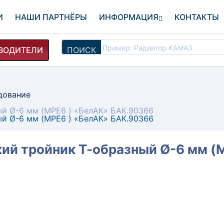
И
НАШИ ПАРТНЁРЫ
ИНФОРМАЦИЯ
КОНТАКТЫ
ВОДИТЕЛИ
ПОИСК
дование
ый Ø-6 мм (MPE6 ) «БелАК» БАК.90366
ый Ø-6 мм (MPE6 ) «БелАК» БАК.90366
ий тройник Т-образный Ø-6 мм (