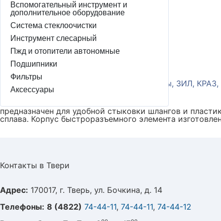
Тверь:
1
шт
Вспомогательный инструмент и
Домодедово:
дополнительное оборудование
0
шт
Под заказ 7 дней:
160
шт
Система стеклоочистки
Артикул
БАК.90366
Инструмент слесарный
Пжд и отопители автономные
Производитель
БелАК
Подшипники
Совместимость
Фильтры
МАЗ, ГАЗ, УАЗ, Трактора, КАМАЗ, Автобусы, ЗИЛ, КРАЗ,
Аксессуары
предназначен для удобной стыковки шлангов и пласти
сплава. Корпус быстроразъемного элемента изготовле
Контакты в Твери
Адрес:
170017, г. Тверь, ул. Бочкина, д. 14
Телефоны:
8 (4822)
74-44-11
,
74-44-11
,
74-44-12