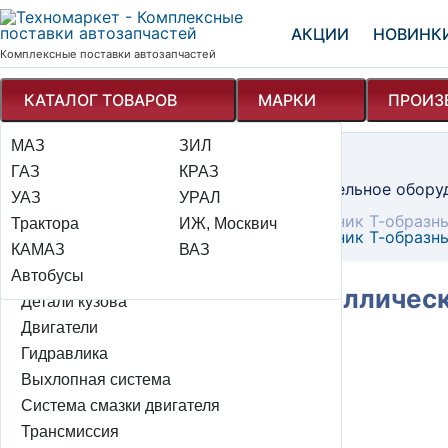
АКЦИИ
НОВИНК
Комплексные поставки автозапчастей
КАТАЛОГ ТОВАРОВ
МАРКИ
ПРОИЗ
МАЗ
Электрооборудование
ЗИЛ
Техномаркет
Каталог
ГАЗ
Детали подвески автомобиля
КРАЗ
Вспомогательный инструмент и дополнительное обору
УАЗ
Тормозная система
УРАЛ
Фитинги и штуцеры
Фитинг соединитель металлический тройник Т-образн
Трактора
Рулевое управление + мок
ИЖ, Москвич
Фитинг соединитель металлический тройник Т-образн
КАМАЗ
Система охлаждения и отопления
ВАЗ
Автобусы
Система питания и элементы эсуд
Фитинг соединитель металлическ
Детали кузова
Двигатели
Гидравлика
Цена: 271 ₽
Выхлопная система
авторизуйтесь для заказа
Система смазки двигателя
playlist_add
Трансмиссия
В наличии: 161 шт