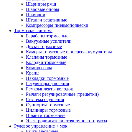
Шарниры рмш
Шаровые опоры
Шкворни
Штанги реактивные
Компрессоры пневмоподвески
Тормозная система
Барабаны тормозные
Вакуумные усилители
Диски тормозные
Камеры тормозные и энергоаккумуляторы
Клапаны тормозные
Колодки тормозные
Компрессора
Краны
Накладки тормозные
Регуляторы давления
Ремкомплекты колодок
Рычаги регулировочные (трещетки)
Система осушения
Суппорты тормозные
Цилиндры тормозные
Шланги тормозные
Электродвигатели стояночного тормоза
Рулевое управление + мок
Бачки масляные