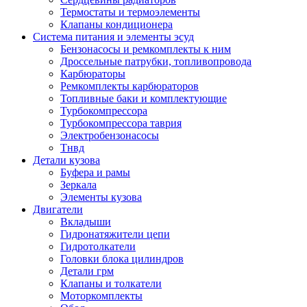
Термостаты и термоэлементы
Клапаны кондиционера
Система питания и элементы эсуд
Бензонасосы и ремкомплекты к ним
Дроссельные патрубки, топливопровода
Карбюраторы
Ремкомплекты карбюраторов
Топливные баки и комплектующие
Турбокомпрессора
Турбокомпрессора таврия
Электробензонасосы
Тнвд
Детали кузова
Буфера и рамы
Зеркала
Элементы кузова
Двигатели
Вкладыши
Гидронатяжители цепи
Гидротолкатели
Головки блока цилиндров
Детали грм
Клапаны и толкатели
Моторкомплекты