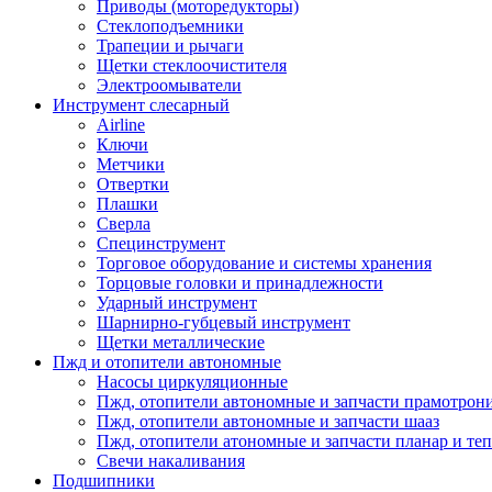
Приводы (моторедукторы)
Стеклоподъемники
Трапеции и рычаги
Щетки стеклоочистителя
Электроомыватели
Инструмент слесарный
Airline
Ключи
Метчики
Отвертки
Плашки
Сверла
Специнструмент
Торговое оборудование и системы хранения
Торцовые головки и принадлежности
Ударный инструмент
Шарнирно-губцевый инструмент
Щетки металлические
Пжд и отопители автономные
Насосы циркуляционные
Пжд, отопители автономные и запчасти прамотрон
Пжд, отопители автономные и запчасти шааз
Пжд, отопители атономные и запчасти планар и теп
Свечи накаливания
Подшипники