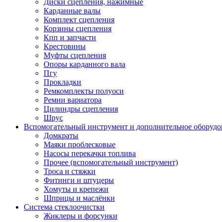
Диски сцепления, нажимные
Карданные валы
Комплект сцепления
Корзины сцепления
Кпп и запчасти
Крестовины
Муфты сцепления
Опоры карданного вала
Пгу
Прокладки
Ремкомплекты полуоси
Ремни вариатора
Цилиндры сцепления
Шрус
Вспомогательный инструмент и дополнительное оборудо
Домкраты
Маяки проблесковые
Насосы перекачки топлива
Прочее (вспомогательный инструмент)
Троса и стяжки
Фитинги и штуцеры
Хомуты и крепежи
Шприцы и маслёнки
Система стеклоочистки
Жиклеры и форсунки