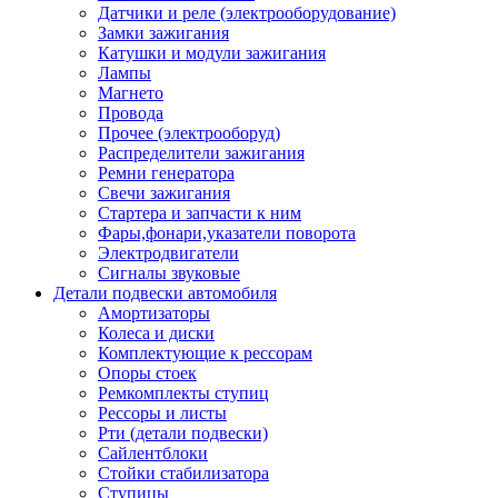
Датчики и реле (электрооборудование)
Замки зажигания
Катушки и модули зажигания
Лампы
Магнето
Провода
Прочее (электрооборуд)
Распределители зажигания
Ремни генератора
Свечи зажигания
Стартера и запчасти к ним
Фары,фонари,указатели поворота
Электродвигатели
Сигналы звуковые
Детали подвески автомобиля
Амортизаторы
Колеса и диски
Комплектующие к рессорам
Опоры стоек
Ремкомплекты ступиц
Рессоры и листы
Рти (детали подвески)
Сайлентблоки
Стойки стабилизатора
Ступицы