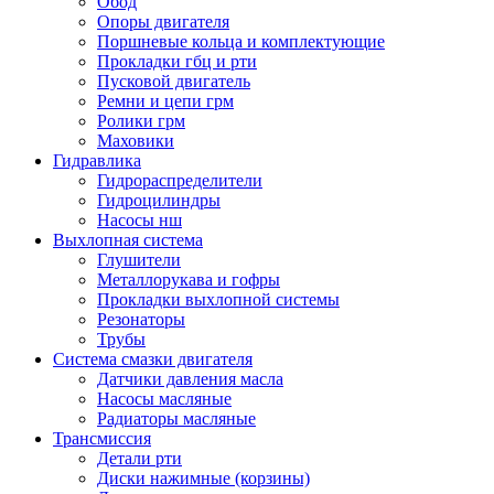
Обод
Опоры двигателя
Поршневые кольца и комплектующие
Прокладки гбц и рти
Пусковой двигатель
Ремни и цепи грм
Ролики грм
Маховики
Гидравлика
Гидрораспределители
Гидроцилиндры
Насосы нш
Выхлопная система
Глушители
Металлорукава и гофры
Прокладки выхлопной системы
Резонаторы
Трубы
Система смазки двигателя
Датчики давления масла
Насосы масляные
Радиаторы масляные
Трансмиссия
Детали рти
Диски нажимные (корзины)