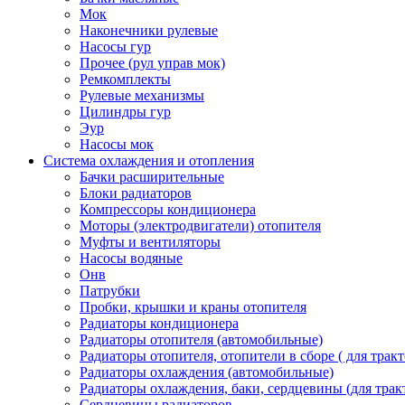
Мок
Наконечники рулевые
Насосы гур
Прочее (рул управ мок)
Ремкомплекты
Рулевые механизмы
Цилиндры гур
Эур
Насосы мок
Система охлаждения и отопления
Бачки расширительные
Блоки радиаторов
Компрессоры кондиционера
Моторы (электродвигатели) отопителя
Муфты и вентиляторы
Насосы водяные
Онв
Патрубки
Пробки, крышки и краны отопителя
Радиаторы кондиционера
Радиаторы отопителя (автомобильные)
Радиаторы отопителя, отопители в сборе ( для тракт
Радиаторы охлаждения (автомобильные)
Радиаторы охлаждения, баки, сердцевины (для тракт
Сердцевины радиаторов